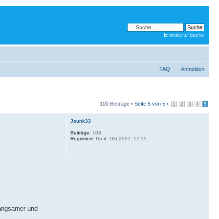
Erweiterte Suche
FAQ
Anmelden
100 Beiträge •
Seite
5
von
5
•
1
2
3
4
5
Jounk33
Beiträge:
103
Registriert:
Do 4. Okt 2007, 17:55
 langsamer und