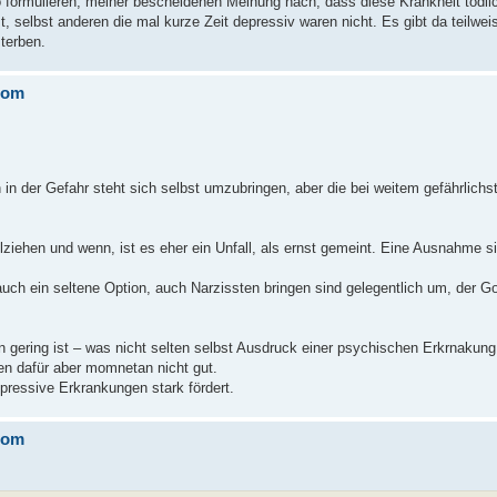
formulieren, meiner bescheidenen Meinung nach, dass diese Krankheit tödlic
 selbst anderen die mal kurze Zeit depressiv waren nicht. Es gibt da teilwei
terben.
rom
 in der Gefahr steht sich selbst umzubringen, aber die bei weitem gefährlichst
ollziehen und wenn, ist es eher ein Unfall, als ernst gemeint. Eine Ausnahme 
uch ein seltene Option, auch Narzissten bringen sind gelegentlich um, der Got
ering ist – was nicht selten selbst Ausdruck einer psychischen Erkrnakung is
en dafür aber momnetan nicht gut.
depressive Erkrankungen stark fördert.
rom