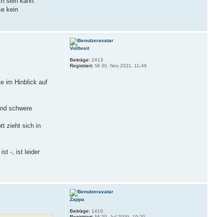
h sein kann.
se kein
Vollbreit
Beiträge:
2413
Registriert:
Mi 30. Nov 2011, 11:48
e im Hinblick auf
sind schwere
t zieht sich in
t -, ist leider
Zappa
Beiträge:
1416
Registriert:
Mi 29. Jul 2009, 19:20