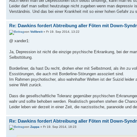
Auch wenn man bei Depressionen sich selbst umbringt, kann man es so 
Leider darf man selbst heutzutage nicht zugeben wenn man depressiv ist,
Verständnis. Und das bei einer Krankheit mit so einer hohen Gefahr zu s
Re: Dawkins fordert Abtreibung aller Föten mit Down-Synd
von
Vollbreit
» Fr 19. Sep 2014, 13:22
@ xander1:
Ja, Depression ist nicht die einzige psychische Erkrankung, bei der man
Selbsttötung.
Borderliner, da hast Du recht, drohen eher mit Selbstmord, als ihn zu v
Essstörungen, die auch mit Borderline-Störungen assoziiert sind.
Im Rahmen psychotischer, also wahnhafter Welten ist der Suizid leider a
seine Welt zurück.
Dass die gesellschaftliche Toleranz gegenüber psychischen Erkranungen g
wahr und sollte behoben werden. Realistisch gesehen stehen die Chanc
Leider leben wir derzeit in einer Zeit, die narzisstische, paranoide und 
Re: Dawkins fordert Abtreibung aller Föten mit Down-Synd
von
Zappa
» Fr 19. Sep 2014, 18:23