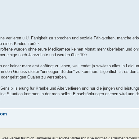
ne verlieren u.U. Fähigkeit zu sprechen und soziale Fähigkeiten, manche erk
fe eines Kindes zurück.
etroffene würden ohne teure Medikamete keinen Monat mehr überleben und oh
aber einige noch Jahrzehnte und werden über 100.
 gar keiner mehr erst anfängt zu leben, weil endet ja sowieso alles in Leid u
in den Genuss dieser "unnötigen Bürden" zu kommen. Eigentlich ist es den a
 oder geistigen Qualen zu versterben.
Sensibilisierung für Kranke und Alte verlieren und nur die jungen und leistu
n eine Situation kommen in der man selbst Einschränkungen erleben wird und d
.
rom
, weswegen für mich Hinweise auf solche Widersprüche normativ argumentatorisc