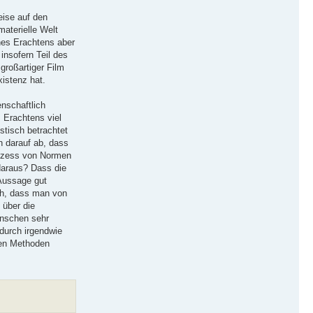
eise auf den
aterielle Welt
nes Erachtens aber
insofern Teil des
großartiger Film
xistenz hat.
enschaftlich
 Erachtens viel
stisch betrachtet
h darauf ab, dass
prozess von Normen
 daraus? Dass die
 Aussage gut
ch, dass man von
 über die
enschen sehr
adurch irgendwie
chen Methoden