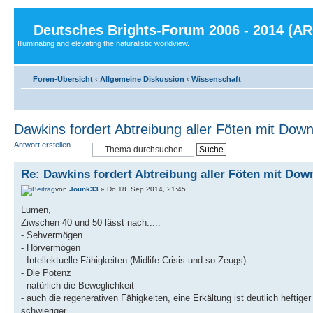
Deutsches Brights-Forum 2006 - 2014 (A
Illuminating and elevating the naturalistic worldview.
Foren-Übersicht
‹
Allgemeine Diskussion
‹
Wissenschaft
Dawkins fordert Abtreibung aller Föten mit Do
Antwort erstellen
Re: Dawkins fordert Abtreibung aller Föten mit Do
von
Jounk33
» Do 18. Sep 2014, 21:45
Lumen,
Ziwschen 40 und 50 lässt nach.....
- Sehvermögen
- Hörvermögen
- Intellektuelle Fähigkeiten (Midlife-Crisis und so Zeugs)
- Die Potenz
- natürlich die Beweglichkeit
- auch die regenerativen Fähigkeiten, eine Erkältung ist deutlich hefti
schwieriger