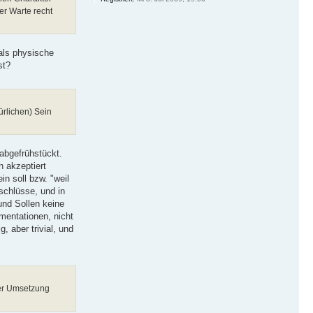
er Warte recht
 als physische
st?
ürlichen) Sein
abgefrühstückt.
 akzeptiert
n soll bzw. "weil
lschlüsse, und in
und Sollen keine
mentationen, nicht
, aber trivial, und
rer Umsetzung