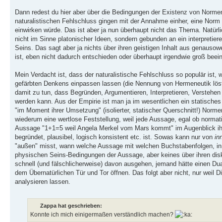
Dann redest du hier aber über die Bedingungen der Existenz von Norme
naturalistischen Fehlschluss gingen mit der Annahme einher, eine Norm
einwirken würde. Das ist aber ja nun überhaupt nicht das Thema. Natür
nicht im Sinne platonischer Ideen, sondern gebunden an ein interpretiere
Seins. Das sagt aber ja nichts über ihren geistigen Inhalt aus genausow
ist, eben nicht dadurch entschieden oder überhaupt irgendwie groß beein
Mein Verdacht ist, dass der naturalistische Fehlschluss so populär ist,
gefärbten Denkens einpassen lassen (die Nennung von Hermeneutik löst 
damit zu tun, dass Begründen, Argumentieren, Interpretieren, Verstehen e
werden kann. Aus der Empirie ist man ja im wesentlichen ein statisches 
"im Moment ihrer Umsetzung" (isolierter, statischer Querschnitt!) Nor
wiederum eine wertlose Feststellung, weil jede Aussage, egal ob normativ
Aussage "1+1=5 weil Angela Merkel vom Mars kommt" im Augenblick ihrer 
begründet, plausibel, logisch konsistent etc. ist. Sowas kann nur von
in
"außen" misst, wann welche Aussage mit welchen Buchstabenfolgen, in
physischen Seins-Bedingungen der Aussage, aber keines über ihren dis
schnell (und fälschlicherweise) davon ausgehen, jemand hätte einen Dua
dem Übernatürlichen Tür und Tor öffnen. Das folgt aber nicht, nur weil
analysieren lassen.
Zappa hat geschrieben:
Konnte ich mich einigermaßen verständlich machen?