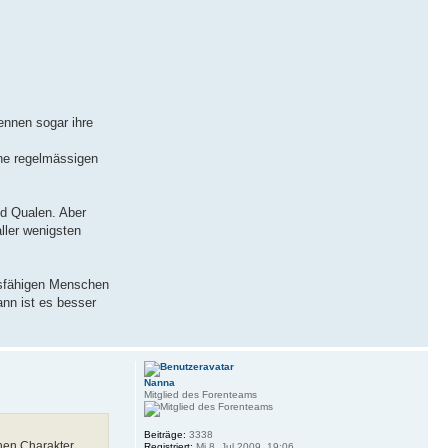
ennen sogar ihre
ne regelmässigen
nd Qualen. Aber
ller wenigsten
ngsfähigen Menschen
ann ist es besser
Nanna
Mitglied des Forenteams
Beiträge:
3338
hen Charakter
Registriert:
Mi 8. Jul 2009, 19:06