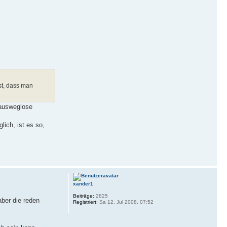
st, dass man
 ausweglose
ich, ist es so,
xander1
Beiträge:
2825
aber die reden
Registriert:
Sa 12. Jul 2008, 07:52