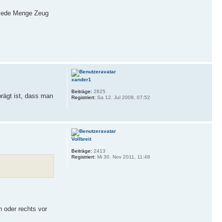
r jede Menge Zeug
xander1
Beiträge:
2825
rägt ist, dass man
Registriert:
Sa 12. Jul 2008, 07:52
Vollbreit
Beiträge:
2413
Registriert:
Mi 30. Nov 2011, 11:48
 oder rechts vor