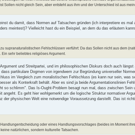
ist Sollen nicht gleich Sein, aber entsteht aus ihm und der Unterschied ist aus mein
meinst du damit, dass Normen auf Tatsachen gründen (ich interpretiere es mal
rs meintest)? Vielleicht hast du ein Beispiel, an dem du das erläutern kann
 zu supranaturalistischen Fehlschlüssen verführt: Da das Sollen nicht aus dem (nat
Ein sehr beliebtes religiöses Argument.
Argument und Streitpartei, und im philosophischen Diskurs doch auch längst 
n, dass partikulare Dogmen von irgendwem zur Begründung universeller Normen
chluss im Vergleich zum moralistischen Fehlschluss (es kann nur sein, was sei
 besser als Konterkraft behält. Aber es sind ja beide Argumentationslinien Feh
 nicht so schlimm". Das Is-Ought-Problem besagt nun mal, dass zwischen Sein 
eit angeht. Es geht hier wohlgemerkt um die logische Struktur normativer Argu
 der physischen Welt eine notwendige Voraussetzung darstellt. Das ist richtig
ner Handlungentscheidung oder eines Handlungsvorschlages (beides im Moment ih
eine natürlichen, sondern kulturelle Tatsachen.