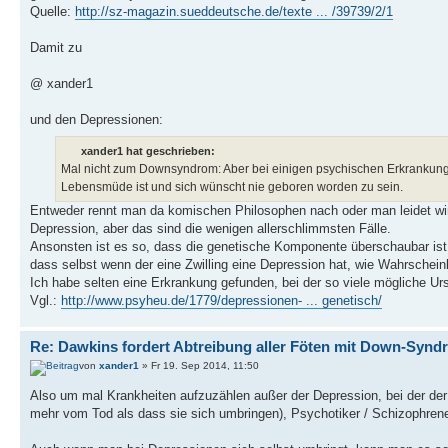
Quelle:
http://sz-magazin.sueddeutsche.de/texte ... /39739/2/1
Damit zu
@ xander1
und den Depressionen:
xander1 hat geschrieben:
Mal nicht zum Downsyndrom: Aber bei einigen psychischen Erkrankungen m
Lebensmüde ist und sich wünscht nie geboren worden zu sein.
Entweder rennt man da komischen Philosophen nach oder man leidet wirk
Depression, aber das sind die wenigen allerschlimmsten Fälle.
Ansonsten ist es so, dass die genetische Komponente überschaubar ist. 
dass selbst wenn der eine Zwilling eine Depression hat, wie Wahrschein
Ich habe selten eine Erkrankung gefunden, bei der so viele mögliche Ur
Vgl.:
http://www.psyheu.de/1779/depressionen- ... genetisch/
Re: Dawkins fordert Abtreibung aller Föten mit Down-Synd
von
xander1
» Fr 19. Sep 2014, 11:50
Also um mal Krankheiten aufzuzählen außer der Depression, bei der der 
mehr vom Tod als dass sie sich umbringen), Psychotiker / Schizophren