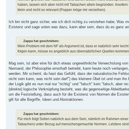
haben, lassen sich aber nicht mit Tatsachen allein begründen. Insofern 
klein und nicht so relevant (Popper möge mir verzeihen).
Ich bin nicht ganz sicher, wie ich dich richtig zu verstehen habe; Was 
Existenz und sage unten was dazu, kann aber sein, dass du es ganz ande
Zappa hat geschrieben:
Mein Problem mit dem NF als Argument ist, dass er natürlich sehr leicht
folgen kann, müsse es angeblich aus übernatürlichen Quellen kommen. 
Mag sein, ist aber eine für dich etwas ungewöhnliche Verwechslung von 
Niemand, der Philosophie ernsthaft betreibt, kann heute noch verlange
werden. Mir scheint, du hast das Gefühl, dass der naturalistische Fehls
nicht sein kann, was nicht sein darf") das kleinere Übel ist und man ihn
der Logik gibt es nun mal nur "richtig" und "falsch" kein "falsch, aber
(direkte) logische Verknüpfung besteht, was die gegenseitige Ableitbark
um die Feststellung, dass auch für die Existenz von Normen die Existenz
gilt für alle Begriffe, Ideen und Abstraktionen.
Zappa hat geschrieben:
Für mich folgt Sollen natürlich aus dem Sein, nämlich im Rahmen ei
Tatsachen) unter Bezug auf menschengemachte Normen. Letztere sind k