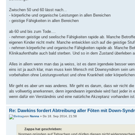
Zwischen 50 und 60 lässt nach...
- körperliche und organische Leistungen in allen Bereichen
- geistige Fähigkeiten in allen Bereichen
ab 60 und bis zum Tode....
- nehmen geistige und seelische Fähigkeiten rapide ab. Manche Betroffe
eigenen Kinder nicht mehr. Manche entwicklen sich auf die geistige Stu
- nehmen körperliche und organische Fähigkeiten rapide ab. Manche B
Klinikaufenthalte auch bald sterben. Und so in dem Zustand überleben 
Alles in allem wenn man das ja weiss, ist es dann irgendwie besser wenn
eins ist ja auch klar, man muss kein Mensch mit Downsyndrom sein um 
vorbehalten ohne Leistungsverlust und ohne Krankheit oder körperlichen
Mir geht es aber um was anderes. Mir geht es darum, dass wir nicht die 
als vollwertig anerkennen, denn irgendwann irgendwie wird fast jeder i
wenn dafür ein Verständnis und eine natürliche Akzeptanz vorhanden ist
Re: Dawkins fordert Abtreibung aller Föten mit Down-Synd
von
Nanna
» Do 18. Sep 2014, 21:58
Zappa hat geschrieben:
Normen gründen auf Tatsachen und dürfen diesen nicht widersprechen