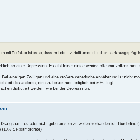
it Erbfaktor ist es so, dass im Leben verteilt unterschiedlich stark ausgeprägt i
lich an einer Depression. Es gibt leider einige wenige offenbar vollkommen
Bei eineiigen Zwilligen und eine größere genetische Annäherung ist nicht mögl
lichkeit des anderen, eine zu bekommen lediglich bei 50% liegt.
sachen diskutiert werden, wie bei der Depresssion.
rom
Drang zum Tod oder nicht geboren sein zu wollen vorhanden ist: Borderline (
e (10% Selbstmordrate)