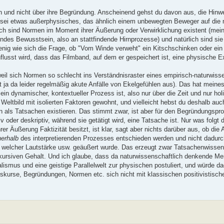
n und nicht über ihre Begründung. Anscheinend gehst du davon aus, die Hinw
 sei etwas außerphysisches, das ähnlich einem unbewegten Beweger auf die m
lich sind Normen im Moment ihrer Äußerung oder Verwirklichung existent (mei
ndes Bewusstsein, also an stattfindende Hirnprozesse) und natürlich sind sie 
enig wie sich die Frage, ob "Vom Winde verweht" ein Kitschschinken oder ein 
flusst wird, dass das Filmband, auf dem er gespeichert ist, eine physische E
 weil sich Normen so schlecht ins Verständnisraster eines empirisch-naturwiss
ja da leider regelmäßig akute Anfälle von Ekelgefühlen aus). Das hat meines
in dynamischer, kontextueller Prozess ist, also nur über die Zeit und nur holi
Weltbild mit isolierten Faktoren gewohnt, und vielleicht hebst du deshalb auc
men als Tatsachen existieren. Das stimmt zwar, ist aber für den Begründungs
 oder deskriptiv, während sie getätigt wird, eine Tatsache ist. Nur was folgt
Äußerung Faktizität besitzt, ist klar, sagt aber nichts darüber aus, ob die
nerhalb
des interpretierenden Prozesses entschieden werden und nicht dadur
 welcher Lautstärke usw. geäußert wurde. Das erzeugt zwar Tatsachenwissen
kursiven Gehalt. Und ich glaube, dass da naturwissenschaftlich denkende M
lismus und eine geistige Parallelwelt zur physischen postuliert, und würde d
 Diskurse, Begründungen, Normen etc. sich nicht mit klassischen positivistis