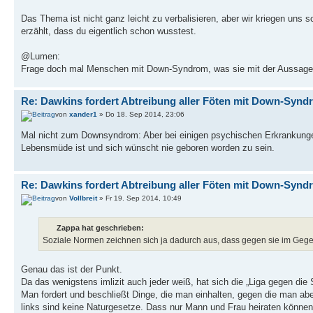
Das Thema ist nicht ganz leicht zu verbalisieren, aber wir kriegen uns 
erzählt, dass du eigentlich schon wusstest.
@Lumen:
Frage doch mal Menschen mit Down-Syndrom, was sie mit der Aussage "
Re: Dawkins fordert Abtreibung aller Föten mit Down-Synd
von
xander1
» Do 18. Sep 2014, 23:06
Mal nicht zum Downsyndrom: Aber bei einigen psychischen Erkrankungen m
Lebensmüde ist und sich wünscht nie geboren worden zu sein.
Re: Dawkins fordert Abtreibung aller Föten mit Down-Synd
von
Vollbreit
» Fr 19. Sep 2014, 10:49
Zappa hat geschrieben:
Soziale Normen zeichnen sich ja dadurch aus, dass gegen sie im Geg
Genau das ist der Punkt.
Da das wenigstens imlizit auch jeder weiß, hat sich die „Liga gegen die
Man fordert und beschließt Dinge, die man einhalten, gegen die man ab
links sind keine Naturgesetze. Dass nur Mann und Frau heiraten können 