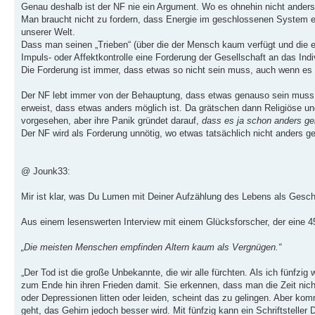
Genau deshalb ist der NF nie ein Argument. Wo es ohnehin nicht anders g
Man braucht nicht zu fordern, dass Energie im geschlossenen System erh
unserer Welt.
Dass man seinen „Trieben“ (über die der Mensch kaum verfügt und die ei
Impuls- oder Affektkontrolle eine Forderung der Gesellschaft an das Ind
Die Forderung ist immer, dass etwas so nicht sein muss, auch wenn es 
Der NF lebt immer von der Behauptung, dass etwas genauso sein muss (ode
erweist, dass etwas anders möglich ist. Da grätschen dann Religiöse und
vorgesehen, aber ihre Panik gründet darauf,
dass es ja schon anders g
Der NF wird als Forderung unnötig, wo etwas tatsächlich nicht anders g
@ Jounk33:
Mir ist klar, was Du Lumen mit Deiner Aufzählung des Lebens als Geschic
Aus einem lesenswerten Interview mit einem Glücksforscher, der eine 4
„Die meisten Menschen empfinden Altern kaum als Vergnügen.“
„Der Tod ist die große Unbekannte, die wir alle fürchten. Als ich fünfzi
zum Ende hin ihren Frieden damit. Sie erkennen, dass man die Zeit nicht
oder Depressionen litten oder leiden, scheint das zu gelingen. Aber 
geht, das Gehirn jedoch besser wird. Mit fünfzig kann ein Schriftsteller