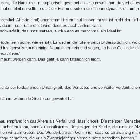
eht, die Natur es – metaphorisch gesprochen – so gewollt hat, da verhält es 
alten bleiben sollte, es ist der Fall und sofern die Thermodynamik stimmt, e
gentlich Affekte sind) ungehemmt freien Lauf lassen muss, ist nicht der Fall
ividuum, dem unterstellt wird, dass es auch anders kann.
schwerfällt, das umzusetzen, auch wenn es manchmal ein Ideal ist.
r sein sollte, wie es ist). Er wird an der Stelle selbstwidersprüchlich, wo d
 lustigerweise auch einige Naturalisten rein und sagen, so habe Gott oder di
emacht wird
.
emacht werden kann. Das geht ja dann tatsächlich nicht.
hte der fortlaufenden Unfähigkeit, des Verlustes und so weiter verdeutlichen 
5 Jahre währende Studie ausgewertet hat:
g war, empfand ich das Altern als Verfall und Hässlichkeit. Die meisten Mensch
 anhalten kann, ohne zu fossilisieren. Denjenigen der Studie, die nicht an Al
kommen wir zum Guten: Das Wunderbare am Gehirn ist, dass es ab zwanzig mit
 Dinge schreiben, die er als Zwanzigjähriger niemals hätte schreiben können.“