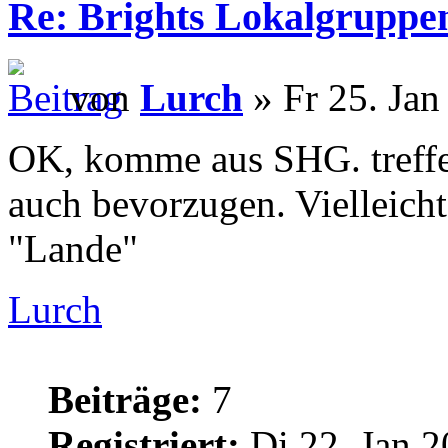
Re: Brights Lokalgruppe
von
Lurch
» Fr 25. Jan
OK, komme aus SHG. treff
auch bevorzugen. Vielleich
"Lande"
Lurch
Beiträge:
7
Registriert:
Di 22. Jan 2