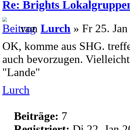
Re: Brights Lokalgruppe
von
Lurch
» Fr 25. Jan
OK, komme aus SHG. treff
auch bevorzugen. Vielleich
"Lande"
Lurch
Beiträge:
7
Registriert:
Di 22. Jan 2